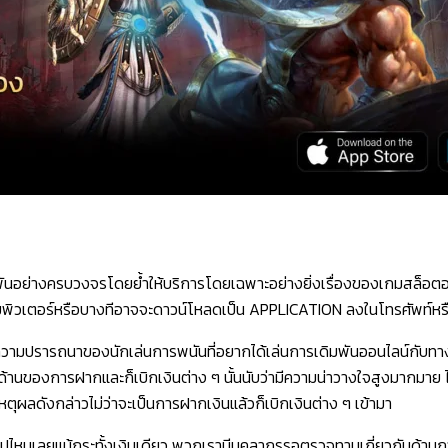
มพันอย่างครบวงจรโดยย้ำให้บริการโดยเฉพาะอย่างยิ่งเรื่องของเกมสล็อตอ
พิวเตอร์หรือบางทีอาจจะดาวน์โหลดเป็น APPLICATION ลงในโทรศัพท์หรือ
ปรารถนาของนักเล่นการพนันที่อยากได้เล่นการเดิมพันออนไลน์กับทาง 
นด้านของการฝากและก็เบิกเงินต่าง ๆ นั้นนับว่ามีความน่าวางใจสูงมากมาย ไม
ุผลดังกล่าวไม่ว่าจะเป็นการฝากเงินแล้วก็เบิกเงินต่าง ๆ เข้ามา
ยไปไหนเลยแม้กระทั้งเงินเดียว พวกเรามีบุคลากรรอตรวจทานเกี่ยวกับด้านการ