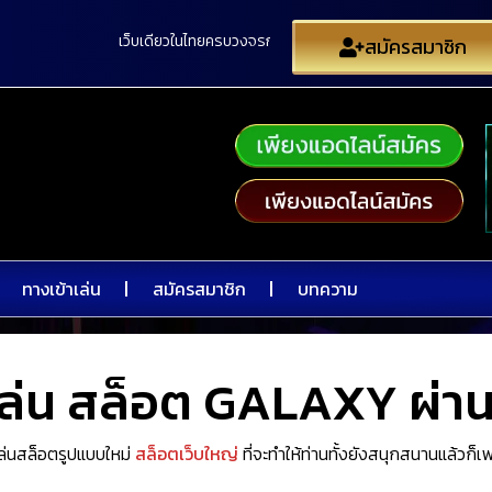
เว็บเดียวในไทยครบวงจรการเดิมพัน กีฬา แทงบอลออลไลน์ เกมส์สล็อต 
สมัครสมาชิก
ทางเข้าเล่น
สมัครสมาชิก
บทความ
ล่น สล็อต GALAXY ผ่าน
ล่นสล็อตรูปแบบใหม่
สล็อตเว็บใหญ่
ที่จะทำให้ท่านทั้งยังสนุกสนานแล้วก็เ