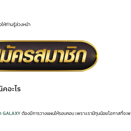
ห้ท่านรู้ล่วงหน้า
คนิคอะไร
ต GALAXY
ต้องมีการวางแผนให้รอบคอบ เพราะเรามีทุนน้อยโอกาสที่จะพลาด