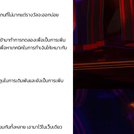
อบแทนที่ไม่มากแต่รางวัลจะออกบ่อย
ด้เข้ามาทำการทดลองเพื่อเป็นการเพิ่ม
เพื่อหาเทคนิคในการทำเงินให้เหมาะกับ
นทุนในการเดิมพันและยังเป็นการเพิ่ม
มกันทั้งหลาย เอามาไว้ในเว็บเดียว