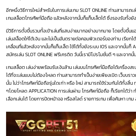
อีกหนึ่งวิธีการใหม่สำหรับในการเล่นเกม SLOT ONLINE ท่านสามารถเล
เกมสล็อตโทรศัพท์มือถือ แล้วหลังจากนั้นก็แท็บเล็ตได้ ซึ่งรองรับทั้ง
มีวิธีการตั้งขึ้นรวมทั้งเข้าเล่นที่แสนง่ายมากอย่างมากมาย โดยตั้งขึ้
เล่นสล็อตให้ได้เงิน และไม่เป็นอันตรายต่อคอมพิวเตอร์ของท่าน เรียกได้ว
เคลื่อนที่แล้วหลังจากนั้นก็แท็บเล็ต ใช้ได้ทั้งยังระบบ IOS และจากนั้น
สมัครเล่น SLOT ONLINE ฟรีเครดิต วันนี้เรามีโปรโมชั่นดี ๆ และจากนั
เกมสล็อต เล่นง่ายพร้อมรับเงินล้าน เล่นบนโทรศัพท์มือถือได้เครื่อง
ได้ที่จะเล่นแบบไม่ต้องโหลด ท่านสามารถทำเป็นง่ายเพียงเปิด เว็บบราวเซอ
นั้น ไม่ว่าโทรศัพท์มือถือรุ่นใดเก่า หรือ ใหม่ สามารถใช้ร่วมกันได้ทั้งส
ๆโดยโหลด APPLICATION การเล่นผ่าน โทรศัพท์มือถือ ก็เรียกได้ว่า ท
เลือกเล่นได้ โดยการปัดหน้าจอ หรือสไลด์ รายการเกม เพื่อค้นหา เกม สล็