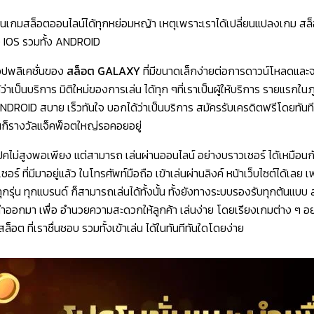
่นเกมสล็อตออนไลน์ได้ทุกหย่อมหญ้า เหตุเพราะเราได้เปลี่ยนแปลงเกม สล
ยัง IOS รวมทั้ง ANDROID
นแอปพลิเคชั่นของ
สล็อต GALAXY
ที่มีขนาดเล็กง่ายต่อการดาวน์โหลดและจากนั
่าเป็นบริการ มิติใหม่ของการเล่น ได้ทุก ๆที่เราเป็นผู้ให้บริการ รายแรกใน
ก็ ANDROID สบาย เร็วทันใจ บอกได้ว่าเป็นบริการ สมัครรับเครดิตฟรีโดยทันที
้นก็รางวัลแจ็คพ็อตใหญ่รอคอยอยู่
สเปคไม่สูงพอเพียง แต่สามารถ เล่นผ่านออนไลน์ อย่างบราวเซอร์ ได้เหมือน
ร์ ที่มีมาอยู่แล้ว ในโทรศัพท์มือถือ เข้าเล่นผ่านลิงค์ หน้าเว็บไซต์ได้เลย
ิ้น ทุกรุ่น ทุกแบรนด์ ก็สามารถเล่นได้ทั้งนั้น ทั้งยังทางระบบรองรับทุกต้นแ
ำออกมา เพื่อ อำนวยความสะดวกให้ลูกค้า เล่นง่าย โดยเรียงเกมต่าง ๆ อย
อต ที่เราชื่นชอบ รวมทั้งเข้าเล่น ได้ในทันทีทันใดโดยง่าย