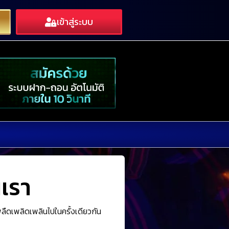
ยิงปลา คาสิโน บาคาร่า รูเล็ต มวย หวย ต้องเว็บนี้เท่านั้น เว็บเรารายใหญ่ที่สุ
เข้าสู่ระบบ
เรา
พลืดเพลิดเพลินไปในครั้งเดียวกัน