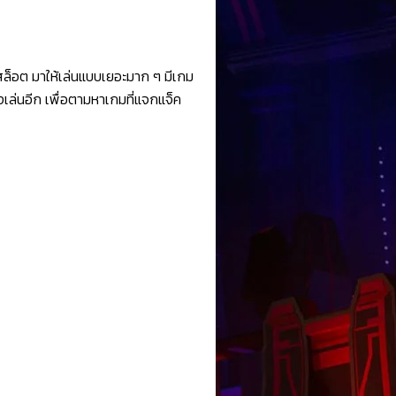
เกมสล็อต มาให้เล่นแบบเยอะมาก ๆ มีเกม
งเล่นอีก เพื่อตามหาเกมที่แจกแจ็ค