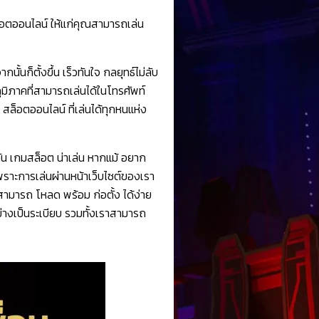
็อตออนไลน์ ให้แก่คุณสามารถเล่น
้นก็ตั้งขึ้น เร็วทันใจ กลยุทธ์ไม่ลับ
ภูมิภาคที่สามารถเล่นได้ในโทรศัพท์
 สล็อตออนไลน์ ที่เล่นได้ทุกหนแห่ง
กัน เกมสล็อต น่าเล่น หากแม้ อยาก
 เพราะการเล่นผ่านหน้าเว็บไซต์ของเรา
บบ สามารถ โหลด พร้อม ก่อตั้ง ได้ง่าย
่างเป็นระเบียบ รวมทั้งเราสามารถ