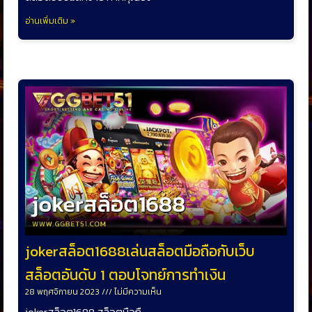
อ่านเพิ่มเติม »
jokerสล็อต1688เล่นสล็อตมือถือกับเว็บ
สล็อตอันดับ 1 ตอบโจทย์การทำเงิน
28 พฤศจิกายน 2023
ไม่มีความเห็น
jokerสล็อต1688 สล็อตมือถื