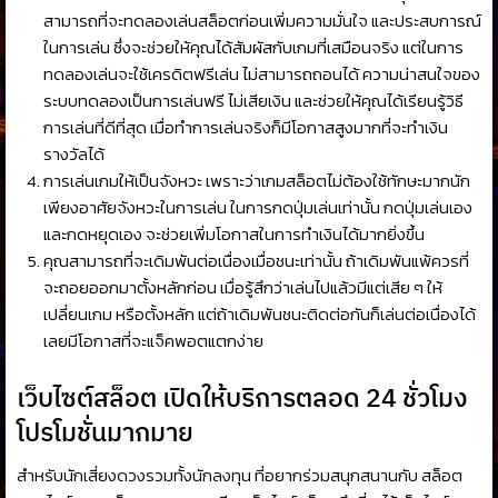
สามารถที่จะทดลองเล่นสล็อตก่อนเพิ่มความมั่นใจ และประสบการณ์
ในการเล่น ซึ่งจะช่วยให้คุณได้สัมผัสกับเกมที่เสมือนจริง แต่ในการ
ทดลองเล่นจะใช้เครดิตฟรีเล่น ไม่สามารถถอนได้ ความน่าสนใจของ
ระบบทดลองเป็นการเล่นฟรี ไม่เสียเงิน และช่วยให้คุณได้เรียนรู้วิธี
การเล่นที่ดีที่สุด เมื่อทำการเล่นจริงก็มีโอกาสสูงมากที่จะทำเงิน
รางวัลได้
การเล่นเกมให้เป็นจังหวะ เพราะว่าเกมสล็อตไม่ต้องใช้ทักษะมากนัก
เพียงอาศัยจังหวะในการเล่น ในการกดปุ่มเล่นเท่านั้น กดปุ่มเล่นเอง
และกดหยุดเอง จะช่วยเพิ่มโอกาสในการทำเงินได้มากยิ่งขึ้น
คุณสามารถที่จะเดิมพันต่อเนื่องเมื่อชนะเท่านั้น ถ้าเดิมพันแพ้ควรที่
จะถอยออกมาตั้งหลักก่อน เมื่อรู้สึกว่าเล่นไปแล้วมีแต่เสีย ๆ ให้
เปลี่ยนเกม หรือตั้งหลัก แต่ถ้าเดิมพันชนะติดต่อกันก็เล่นต่อเนื่องได้
เลยมีโอกาสที่จะแจ็คพอตแตกง่าย
เว็บไซต์สล็อต เปิดให้บริการตลอด 24 ชั่วโมง
โปรโมชั่นมากมาย
สำหรับนักเสี่ยงดวงรวมทั้งนักลงทุน ที่อยากร่วมสนุกสนานกับ สล็อต