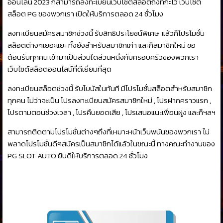
ออนไลน์ 2023 ก็สามารถลงทะเบียนเว็บไซต์สล็อตถึงที่กะไว้ เว็บไซต์
สล็อต PG ของพวกเรา เปิดให้บริการตลอด 24 ชั่วโมง
ลงทะเบียนสมัครสมาชิกช่วงนี้ รับสิทธิประโยชน์พิเศษ แล้วก็โปรโมชั่น
สล็อตต่างๆเยอะแยะ ทั้งยังสำหรับสมาชิกเก่า และก็สมาชิกใหม่ ขอ
ต้อนรับทุกคน เข้ามาเป็นส่วนใดส่วนหนึ่งกับครอบครัวของพวกเรา
เว็บไซต์สล็อตออนไลน์ที่ดีเยี่ยมที่สุด
ลงทะเบียนสล็อตช่วงนี้ รับโบนัสในทันที มีโปรโมชั่นสล็อตสำหรับสมาชิก
ทุกคน ไม่ว่าจะเป็น โปรลงทะเบียนสมัครสมาชิกใหม่ , โปรฝากคราวแรก ,
โปรตามตอนช่วงเวลา , โปรคืนยอดเสีย , โปรเสนอแนะเพื่อนฝูง และก็ฯลฯ
สามารถติดตามโปรโมชั่นต่างๆถึงที่เหมาะหน้าเว็บพนันของพวกเรา ไม่
พลาดโปรโมชั่นดีๆสมัครเป็นสมาชิกได้แล้วในขณะนี้ ทางคณะทำงานของ
PG SLOT AUTO ยินดีให้บริการตลอด 24 ชั่วโมง