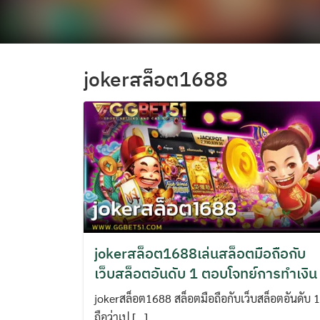
jokerสล็อต1688
jokerสล็อต1688เล่นสล็อตมือถือกับ
เว็บสล็อตอันดับ 1 ตอบโจทย์การทำเงิน
jokerสล็อต1688 สล็อตมือถือกับเว็บสล็อตอันดับ 1
ถือว่าเป […]