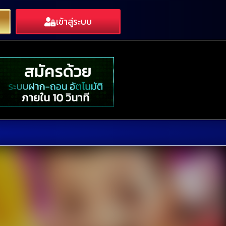
สล็อต ยิงปลา คาสิโน บาคาร่า รูเล็ต มวย หวย ต้องเว็บนี้เท่านั้น เว็บเรารายใหญ่
เข้าสู่ระบบ