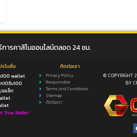
้บริการคาสิโนออนไลน์ตลอด 24 ชม.
ปรโมชั่น
ติดต่อเรา
© COPYRIGHT 
บ100 wallet
Privacy Policy
Responsible
BY C
ก10รับ100
Terms And Conditions
ูวอเล็ท
Sitemap
allet
ติดต่อเรา
llet
ก True Wallet