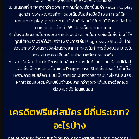
ซึ่งจะทำให้คุณเสี่ยงต่อการเสียจนหมดตัวนั่นเอง
เล่นเกมที่ RTP สูงกว่า 95%
หากเกมที่คุณเลือกนั้นมีค่า Return to play
สูงกว่า 95% คุณควรทำการลงเดิมพันอย่างมีสติ เพราะการที่มีค่า
Return to play สูงกว่า 95 เปอร์เซ็นต์ ย่อมทำให้คุณได้เงินรางวัลง่าย
กว่าเกมที่มีค่าต่ำกว่า 95 เปอร์เซ็นต์อย่างแน่นอน
ตั้งงบประมาณในการเล่น
การตั้งงบประมาณในการเล่นเป็นสิ่งที่จะทำให้
คุณได้เงินรางวัลได้ง่ายกว่า เพราะการเล่น Progressive Slot นั้น โดย
ส่วนมากจะได้เงินรางวัลค่อนข้างยาก หากคุณไม่ทำการตั้งงบประมาณใน
การเล่น คุณจะเสี่ยงเป็นอย่างมากกับการหมดตัว
อย่าใจร้อน
โดยปกติการเล่นสล็อต เราจะเล่นด้วยความใจร้อนไม่ได้อยู่
แล้ว ยิ่งเป็นการเล่นสล็อตแบบ Progressive Slot ยิ่งต้องทำใจให้เย็น
เพราะการเล่นสล็อตแบบนี้เป็นการแจกเงินรางวัลที่ค่อนข้างใหญ่และเยอะ
หากใจร้อนลงเดิมพันไปเป็นจำนวนมาก กว่าคุณจะได้เงินรางวัลคุณจะ
ต้องหมดตัวก่อนแน่นอน
เครดิตฟรีแค่สมัคร มีกี่ประเภท?
อะไรบ้าง
ก่อนอื่นคุณต้องทำความเข้าใจก่อนว่า เครดิตฟรีแค่สมัคร ที่คุณต้องการลุ้น