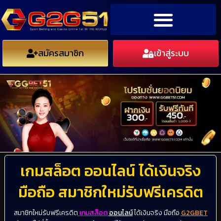
สมัครสมาชิก
เข้าสู่ระบบ
เกมสล็อต ออนไลน์ ได้เงินจริง
มือถือ สมาชิกใหม่รับฟรีเครดิต
สมาชิกใหม่รับฟรีเครดิต
เกมสล็อต
ออนไลน์
ได้เงินจริง มือถือ
G2GBET