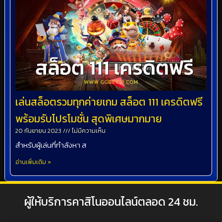
เล่นสล็อตรวมทุกค่ายเกม สล็อต 111 เครดิตฟรี
พร้อมรับโปรโมชั่น สุดพิเศษมากมาย
20 กันยายน 2023
ไม่มีความเห็น
สำหรับผู้เล่นที่กำลังหา ส
อ่านเพิ่มเติม »
ผู้ให้บริการคาสิโนออนไลน์ตลอด 24 ชม.