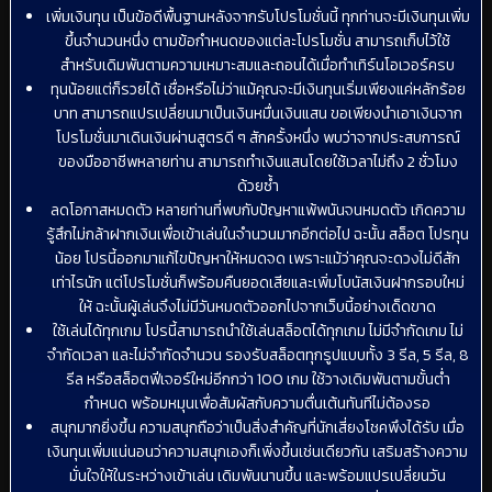
เพิ่มเงินทุน เป็นข้อดีพื้นฐานหลังจากรับโปรโมชั่นนี้ ทุกท่านจะมีเงินทุนเพิ่ม
ขึ้นจำนวนหนึ่ง ตามข้อกำหนดของแต่ละโปรโมชั่น สามารถเก็บไว้ใช้
สำหรับเดิมพันตามความเหมาะสมและถอนได้เมื่อทำเทิร์นโอเวอร์ครบ
ทุนน้อยแต่ก็รวยได้ เชื่อหรือไม่ว่าแม้คุณจะมีเงินทุนเริ่มเพียงแค่หลักร้อย
บาท สามารถแปรเปลี่ยนมาเป็นเงินหมื่นเงินแสน ขอเพียงนำเอาเงินจาก
โปรโมชั่นมาเดินเงินผ่านสูตรดี ๆ สักครั้งหนึ่ง พบว่าจากประสบการณ์
ของมืออาชีพหลายท่าน สามารถทำเงินแสนโดยใช้เวลาไม่ถึง 2 ชั่วโมง
ด้วยซ้ำ
ลดโอกาสหมดตัว หลายท่านที่พบกับปัญหาแพ้พนันจนหมดตัว เกิดความ
รู้สึกไม่กล้าฝากเงินเพื่อเข้าเล่นในจำนวนมากอีกต่อไป ฉะนั้น สล็อต โปรทุน
น้อย โปรนี้ออกมาแก้ไขปัญหาให้หมดจด เพราะแม้ว่าคุณจะดวงไม่ดีสัก
เท่าไรนัก แต่โปรโมชั่นก็พร้อมคืนยอดเสียและเพิ่มโบนัสเงินฝากรอบใหม่
ให้ ฉะนั้นผู้เล่นจึงไม่มีวันหมดตัวออกไปจากเว็บนี้อย่างเด็ดขาด
ใช้เล่นได้ทุกเกม โปรนี้สามารถนำใช้เล่นสล็อตได้ทุกเกม ไม่มีจำกัดเกม ไม่
จำกัดเวลา และไม่จำกัดจำนวน รองรับสล็อตทุกรูปแบบทั้ง 3 รีล, 5 รีล, 8
รีล หรือสล็อตฟีเจอร์ใหม่อีกกว่า 100 เกม ใช้วางเดิมพันตามขั้นต่ำ
กำหนด พร้อมหมุนเพื่อสัมผัสกับความตื่นเต้นทันทีไม่ต้องรอ
สนุกมากยิ่งขึ้น ความสนุกถือว่าเป็นสิ่งสำคัญที่นักเสี่ยงโชคพึงได้รับ เมื่อ
เงินทุนเพิ่มแน่นอนว่าความสนุกเองก็เพิ่งขึ้นเช่นเดียวกัน เสริมสร้างความ
มั่นใจให้ในระหว่างเข้าเล่น เดิมพันนานขึ้น และพร้อมแปรเปลี่ยนวัน