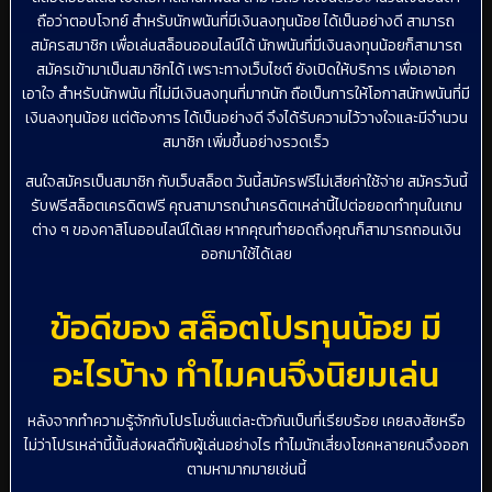
ถือว่าตอบโจทย์ สำหรับนักพนันที่มีเงินลงทุนน้อย ได้เป็นอย่างดี สามารถ
สมัครสมาชิก เพื่อเล่นสล็อนออนไลน์ได้ นักพนันที่มีเงินลงทุนน้อยก็สามารถ
สมัครเข้ามาเป็นสมาชิกได้ เพราะทางเว็บไซต์ ยังเปิดให้บริการ เพื่อเอาอก
เอาใจ สำหรับนักพนัน ที่ไม่มีเงินลงทุนที่มากนัก ถือเป็นการให้โอกาสนักพนันที่มี
เงินลงทุนน้อย แต่ต้องการ ได้เป็นอย่างดี จึงได้รับความไว้วางใจและมีจำนวน
สมาชิก เพิ่มขึ้นอย่างรวดเร็ว
สนใจสมัครเป็นสมาชิก กับเว็บสล็อต วันนี้สมัครฟรีไม่เสียค่าใช้จ่าย สมัครวันนี้
รับฟรีสล็อตเครดิตฟรี คุณสามารถนำเครดิตเหล่านี้ไปต่อยอดทำทุนในเกม
ต่าง ๆ ของคาสิโนออนไลน์ได้เลย หากคุณทำยอดถึงคุณก็สามารถถอนเงิน
ออกมาใช้ได้เลย
ข้อดีของ สล็อตโปรทุนน้อย มี
อะไรบ้าง ทำไมคนจึงนิยมเล่น
หลังจากทำความรู้จักกับโปรโมชั่นแต่ละตัวกันเป็นที่เรียบร้อย เคยสงสัยหรือ
ไม่ว่าโปรเหล่านี้นั้นส่งผลดีกับผู้เล่นอย่างไร ทำไมนักเสี่ยงโชคหลายคนจึงออก
ตามหามากมายเช่นนี้